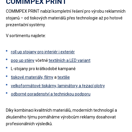
COMIMPEX PRINT
COMIMPEX PRINT nabízí kompletní řešení pro výrobu reklamních
stojanů – od tiskových materiálů přes technologie až po hotové
prezentační systémy.
V sortimentu najdete:
roll up stojany pro interiér i exteriér
pop up stěny
včetně
textilních a LED variant
L-stojany pro krátkodobé kampaně
tiskové materiály, filmy
a
textilie
velkoformátové tiskárny, laminátory a řezací plotry
odborné poradenství a technickou podporu
Díky kombinaci kvalitních materiálů, moderních technologií a
zkušeného týmu pomáháme výrobcům reklamy dosahovat
profesionálních výsledků.