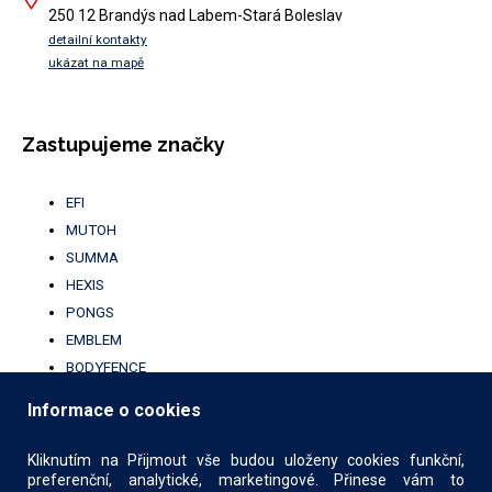
250 12 Brandýs nad Labem-Stará Boleslav
detailní kontakty
ukázat na mapě
Zastupujeme značky
EFI
MUTOH
SUMMA
HEXIS
PONGS
EMBLEM
BODYFENCE
BROTHER
Informace o cookies
UFABRIK
KALA
Kliknutím na Přijmout vše budou uloženy cookies funkční,
preferenční, analytické, marketingové. Přinese vám to