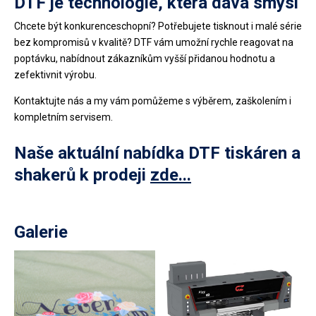
DTF je technologie, která dává smysl
Chcete být konkurenceschopní? Potřebujete tisknout i malé série
bez kompromisů v kvalitě? DTF vám umožní rychle reagovat na
poptávku, nabídnout zákazníkům vyšší přidanou hodnotu a
zefektivnit výrobu.
Kontaktujte nás a my vám pomůžeme s výběrem, zaškolením i
kompletním servisem.
Naše aktuální nabídka DTF tiskáren a
shakerů k prodeji
zde...
Galerie