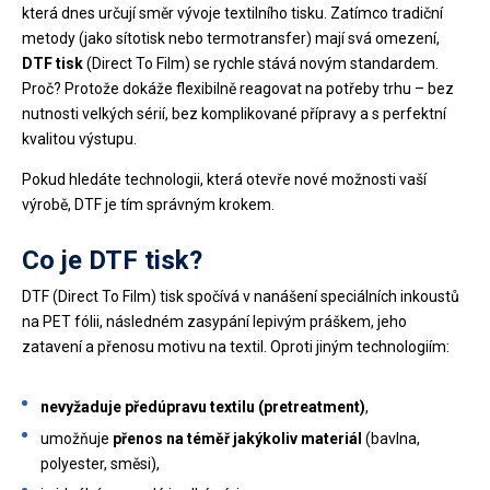
která dnes určují směr vývoje textilního tisku. Zatímco tradiční
metody (jako sítotisk nebo termotransfer) mají svá omezení,
DTF tisk
(Direct To Film) se rychle stává novým standardem.
Proč? Protože dokáže flexibilně reagovat na potřeby trhu – bez
nutnosti velkých sérií, bez komplikované přípravy a s perfektní
kvalitou výstupu.
Pokud hledáte technologii, která otevře nové možnosti vaší
výrobě, DTF je tím správným krokem.
Co je DTF tisk?
DTF (Direct To Film) tisk spočívá v nanášení speciálních inkoustů
na PET fólii, následném zasypání lepivým práškem, jeho
zatavení a přenosu motivu na textil. Oproti jiným technologiím:
nevyžaduje předúpravu textilu (pretreatment)
,
umožňuje
přenos na téměř jakýkoliv materiál
(bavlna,
polyester, směsi),