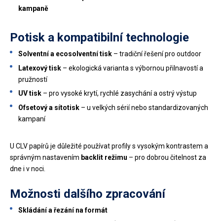
kampaně
Potisk a kompatibilní technologie
Solventní a ecosolventní tisk
– tradiční řešení pro outdoor
Latexový tisk
– ekologická varianta s výbornou přilnavostí a
pružností
UV tisk
– pro vysoké krytí, rychlé zasychání a ostrý výstup
Ofsetový a sítotisk
– u velkých sérií nebo standardizovaných
kampaní
U CLV papírů je důležité používat profily s vysokým kontrastem a
správným nastavením
backlit režimu
– pro dobrou čitelnost za
dne i v noci.
Možnosti dalšího zpracování
Skládání a řezání na formát