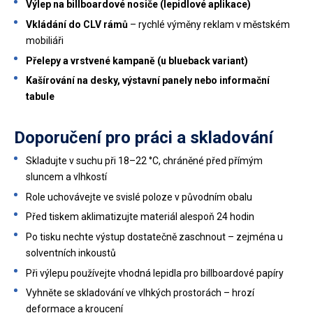
Výlep na billboardové nosiče (lepidlové aplikace)
Vkládání do CLV rámů
– rychlé výměny reklam v městském
mobiliáři
Přelepy a vrstvené kampaně (u blueback variant)
Kašírování na desky, výstavní panely nebo informační
tabule
Doporučení pro práci a skladování
Skladujte v suchu při 18–22 °C, chráněné před přímým
sluncem a vlhkostí
Role uchovávejte ve svislé poloze v původním obalu
Před tiskem aklimatizujte materiál alespoň 24 hodin
Po tisku nechte výstup dostatečně zaschnout – zejména u
solventních inkoustů
Při výlepu používejte vhodná lepidla pro billboardové papíry
Vyhněte se skladování ve vlhkých prostorách – hrozí
deformace a kroucení