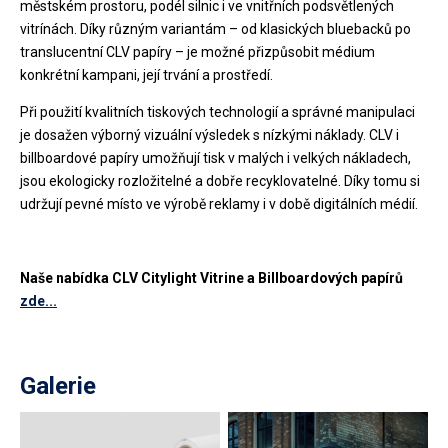
městském prostoru, podél silnic i ve vnitřních podsvětlených
vitrínách. Díky různým variantám – od klasických bluebacků po
translucentní CLV papíry – je možné přizpůsobit médium
konkrétní kampani, její trvání a prostředí.
Při použití kvalitních tiskových technologií a správné manipulaci
je dosažen výborný vizuální výsledek s nízkými náklady. CLV i
billboardové papíry umožňují tisk v malých i velkých nákladech,
jsou ekologicky rozložitelné a dobře recyklovatelné. Díky tomu si
udržují pevné místo ve výrobě reklamy i v době digitálních médií.
Naše nabídka CLV Citylight Vitrine a Billboardových papírů
zde...
Galerie