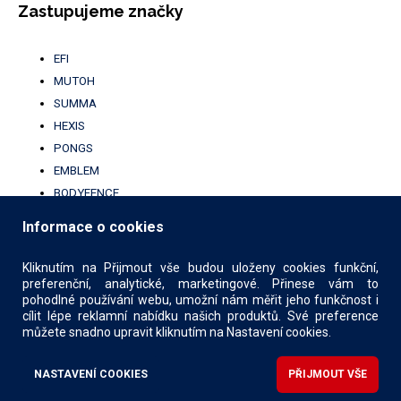
Zastupujeme značky
EFI
MUTOH
SUMMA
HEXIS
PONGS
EMBLEM
BODYFENCE
BROTHER
Informace o cookies
UFABRIK
KALA
Kliknutím na Přijmout vše budou uloženy cookies funkční,
preferenční, analytické, marketingové. Přinese vám to
pohodlné používání webu, umožní nám měřit jeho funkčnost i
cílit lépe reklamní nabídku našich produktů. Své preference
můžete snadno upravit kliknutím na Nastavení cookies.
© 2026 COMIMPEX PRINT s.r.o.
Design
X Production
NASTAVENÍ COOKIES
PŘIJMOUT VŠE
CMS engine
Štefl software