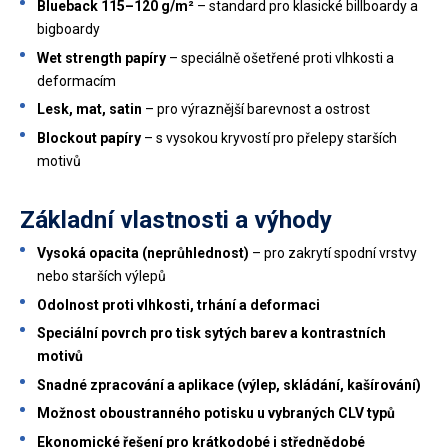
Blueback 115–120 g/m²
– standard pro klasické billboardy a
bigboardy
Wet strength papíry
– speciálně ošetřené proti vlhkosti a
deformacím
Lesk, mat, satin
– pro výraznější barevnost a ostrost
Blockout papíry
– s vysokou kryvostí pro přelepy starších
motivů
Základní vlastnosti a výhody
Vysoká opacita (neprůhlednost)
– pro zakrytí spodní vrstvy
nebo starších výlepů
Odolnost proti vlhkosti, trhání a deformaci
Speciální povrch pro tisk sytých barev a kontrastních
motivů
Snadné zpracování a aplikace (výlep, skládání, kašírování)
Možnost oboustranného potisku u vybraných CLV typů
Ekonomické řešení pro krátkodobé i střednědobé