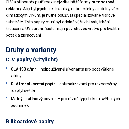
CLV a billboardy patří mezi nejviditelnější formy
outdoorové
reklamy
. Aby byl jejich tisk trvanlivý, dobře čitelný a odolný vůči
klimatickým vlivům, je nutné používat specializované tiskové
substráty. Tyto papíry musí být odolné vůči vlhkosti, trhání,
kroucení a UV záření, často mají i povrchovou vrstvu pro kvalitní
potisk a zpracování.
Druhy a varianty
CLV papíry (Citylight)
CLV 150 g/m²
– nejpoužívanější varianta pro podsvětlené
vitríny
CLV translucentní papír
– optimalizovaný pro rovnoměrný
rozptyl světla
Matný i saténový povrch
– pro různé typy tisku a světelných
podmínek
Billboardové papíry