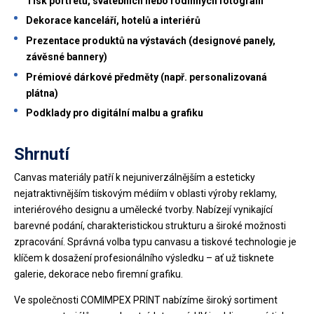
Tisk portrétů, svatebních nebo rodinných fotografií
Dekorace kanceláří, hotelů a interiérů
Prezentace produktů na výstavách (designové panely,
závěsné bannery)
Prémiové dárkové předměty (např. personalizovaná
plátna)
Podklady pro digitální malbu a grafiku
Shrnutí
Canvas materiály patří k nejuniverzálnějším a esteticky
nejatraktivnějším tiskovým médiím v oblasti výroby reklamy,
interiérového designu a umělecké tvorby. Nabízejí vynikající
barevné podání, charakteristickou strukturu a široké možnosti
zpracování. Správná volba typu canvasu a tiskové technologie je
klíčem k dosažení profesionálního výsledku – ať už tisknete
galerie, dekorace nebo firemní grafiku.
Ve společnosti COMIMPEX PRINT nabízíme široký sortiment