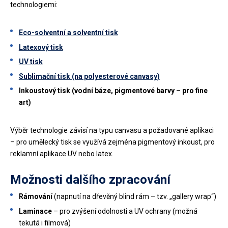
technologiemi:
Eco-solventní a solventní tisk
Latexový tisk
UV tisk
Sublimační tisk (na polyesterové canvasy)
Inkoustový tisk (vodní báze, pigmentové barvy – pro fine
art)
Výběr technologie závisí na typu canvasu a požadované aplikaci
– pro umělecký tisk se využívá zejména pigmentový inkoust, pro
reklamní aplikace UV nebo latex.
Možnosti dalšího zpracování
Rámování
(napnutí na dřevěný blind rám – tzv. „gallery wrap“)
Laminace
– pro zvýšení odolnosti a UV ochrany (možná
tekutá i filmová)