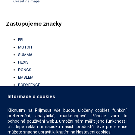
ukázat na mapě
Zastupujeme značky
EFI
MUTOH
SUMMA
HEXIS
PONGS
EMBLEM
BODYFENCE
BROTHER
Informace o cookies
UFABRIK
KALA
Kliknutím na Přijmout vše budou uloženy cookies funkční,
preferenční, analytické, marketingové. Přinese vám to
pohodlné používání webu, umožní nám měřit jeho funkčnost i
cílit lépe reklamní nabídku našich produktů. Své preference
můžete snadno upravit kliknutím na Nastavení cookies.