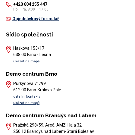
+420 604 255 447
Po – Pá, 8:00 – 17:00
Objednávkový formulář
Sídlo společnosti
Haškova 153/17
638 00 Brno - Lesná
ukázat na mapě
Demo centrum Brno
Purkyňova 71/99
612 00 Brno-Královo Pole
detailní kontakty
ukázat na mapě
Demo centrum Brandýs nad Labem
Pražská 298/59, Areál AMZ, Hala 32
250 12 Brandýs nad Labem-Stará Boleslav