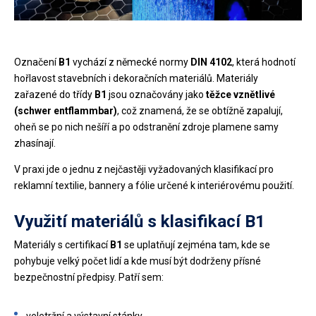
Označení
B1
vychází z německé normy
DIN 4102
, která hodnotí
hořlavost stavebních i dekoračních materiálů. Materiály
zařazené do třídy
B1
jsou označovány jako
těžce vznětlivé
(schwer entflammbar)
, což znamená, že se obtížně zapalují,
oheň se po nich nešíří a po odstranění zdroje plamene samy
zhasínají.
V praxi jde o jednu z nejčastěji vyžadovaných klasifikací pro
reklamní textilie, bannery a fólie určené k interiérovému použití.
Využití materiálů s klasifikací B1
Materiály s certifikací
B1
se uplatňují zejména tam, kde se
pohybuje velký počet lidí a kde musí být dodrženy přísné
bezpečnostní předpisy. Patří sem:
veletržní a výstavní stánky,