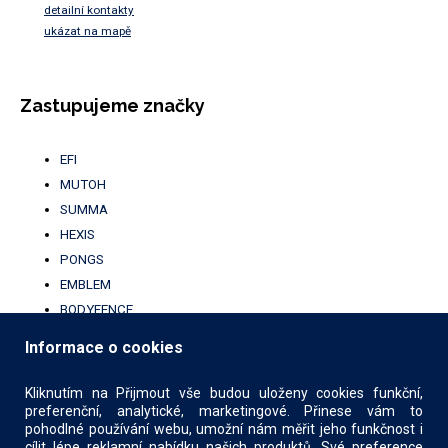
detailní kontakty
ukázat na mapě
Zastupujeme značky
EFI
MUTOH
SUMMA
HEXIS
PONGS
EMBLEM
BODYFENCE
BROTHER
Informace o cookies
UFABRIK
KALA
Kliknutím na Přijmout vše budou uloženy cookies funkční,
preferenční, analytické, marketingové. Přinese vám to
pohodlné používání webu, umožní nám měřit jeho funkčnost i
cílit lépe reklamní nabídku našich produktů. Své preference